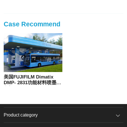
Case Recommend
美国FUJIFILM Dimatix
DMP- 2831功能材料喷墨打
印机
Product category