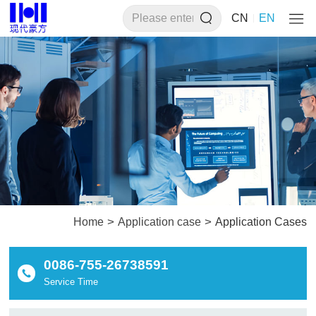
CN
EN
>
>
Home
Application case
Application Cases
0086-755-26738591
Service Time