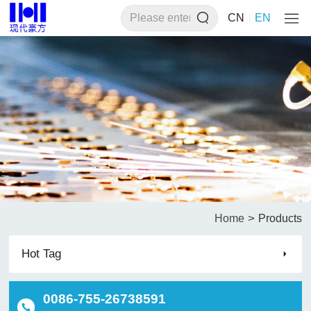
CN
EN
>
Home
Products
Hot Tag
0086-755-26738591