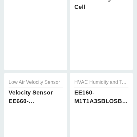
Cell
Low Air Velocity Sensor
HVAC Humidity and Temperature Sensor
Velocity Sensor
EE160-
EE660-
M1T1A3SBLOSBH50
T3A7L300K2D2
Humidity and
Temperature
Sensor